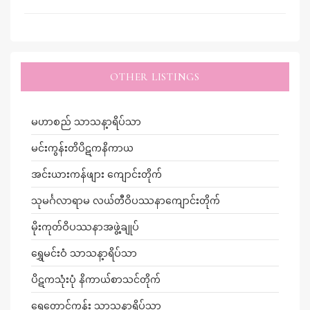
OTHER LISTINGS
မဟာစည် သာသန့ာရိပ်သာ
မင်းကွန်းတိပိဋကနိကာယ
အင်းယားကန်ဖျား ကျောင်းတိုက်
သုမင်္ဂလာရာမ လယ်တီဝိပဿနာကျောင်းတိုက်
မိုးကုတ်ဝိပဿနာအဖွဲ့ချုပ်
ရွှေမင်းဝံ သာသန့ာရိပ်သာ
ပိဋကသုံးပုံ နိကာယ်စာသင်တိုက်
ရွှေတောင်ကုန်း သာသန့ာရိပ်သာ