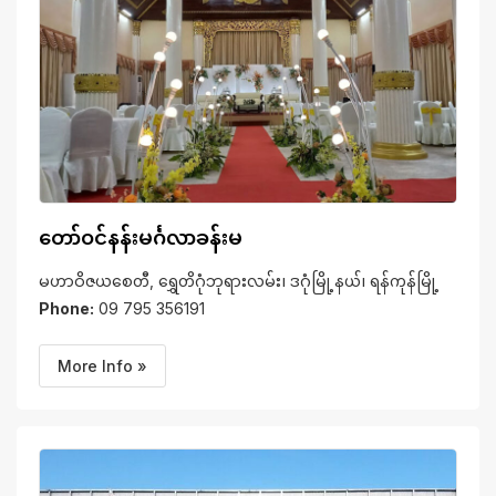
တော်ဝင်နန်းမင်္ဂလာခန်းမ
မဟာဝိဇယစေတီ, ရွှေတိဂုံဘုရားလမ်း၊ ဒဂုံမြို့နယ်၊ ရန်ကုန်မြို့
Phone:
09 795 356191
More Info »