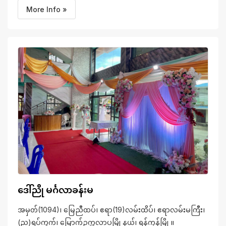
More Info »
ဒေါ်ညို မင်္ဂလာခန်းမ
အမှတ်(1094)၊ မြေညီထပ်၊ ဧရာ(19)လမ်းထိပ်၊ ဧရာလမ်းမကြီး၊
(ည)ရပ်ကွက်၊ မြောက်ဥက္ကလာပမြို့နယ်၊ ရန်ကုန်မြို့။