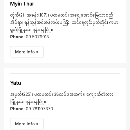
Myin Thar
တိုက်(2)၊ အခန်း(107)၊ ပထမထပ်၊ အရှေ့အောင်မြေသာစည်
အိမ်ရာ၊ ရန်ကုန်အင်းစိန်လမ်းမကြီး၊ ဆင်ရေတွင်းမှတ်တိုင်၊ ကမာ
ရွတ်မြို့နယ်၊ ရန်ကုန်မြို့။
Phone:
09 5079018
More Info »
Yatu
အမှတ်(225)၊ ပထမထပ်၊ 38လမ်း(အထက်)၊ ကျောက်တံတား
မြို့နယ်၊ ရန်ကုန်မြို့။
Phone:
09 781107370
More Info »