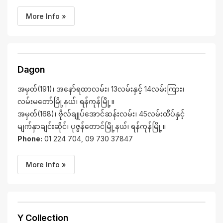
More Info »
Dagon
အမှတ်(191)၊ အနော်ရထာလမ်း၊ 13လမ်းနှင့် 14လမ်းကြား၊
လမ်းမတော်မြို့နယ်၊ ရန်ကုန်မြို့။
အမှတ်(168)၊ ဗိုလ်ချုပ်အောင်ဆန်းလမ်း၊ 45လမ်းထိပ်နှင့်
မျက်နှာချင်းဆိုင်၊ ပုဇွန်တောင်မြို့နယ်၊ ရန်ကုန်မြို့။
Phone:
01 224 704, 09 730 37847
More Info »
Y Collection