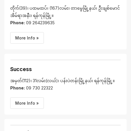
တိုက်(39)၊ ပထမထပ်၊ (167)လမ်း၊ တာမွေမြို့နယ်၊ ဦးချစ်မောင်
အိမ်ရာအနီး၊ ရန်ကုန်မြို့။
Phone:
09 264239635
More Info »
Success
အမှတ်(112)၊ 31လမ်း(လယ်)၊ ပန်းပဲတန်းမြို့နယ်၊ ရန်ကုန်မြို့။
Phone:
09 730 22322
More Info »