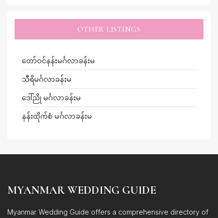
OTHER LISTINGS
တော်ဝင်နန်းမင်္ဂလာခန်းမ
သီရိမင်္ဂလာခန်းမ
ဒေါ်ညို မင်္ဂလာခန်းမ
နန်းထိုက်စံ မင်္ဂလာခန်းမ
MYANMAR WEDDING GUIDE
Myanmar Wedding Guide offers a comprehensive directory of